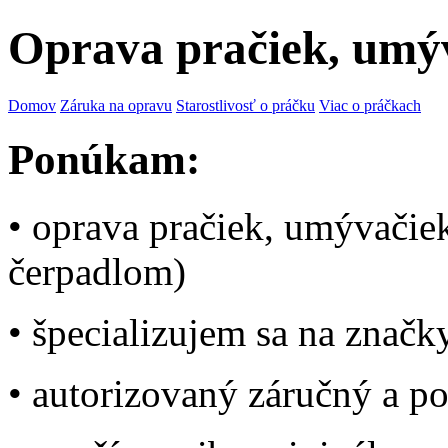
Oprava pračiek, umýv
Domov
Záruka na opravu
Starostlivosť o práčku
Viac o práčkach
Ponúkam:
• oprava pračiek, umývačiek
čerpadlom)
• špecializujem sa na značk
• autorizovaný záručný a po