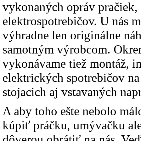
vykonaných opráv pračiek,
elektrospotrebičov. U nás má
výhradne len originálne náh
samotným výrobcom. Okrem 
vykonávame tiež montáž, inš
elektrických spotrebičov na 
stojacich aj vstavaných nap
A aby toho ešte nebolo málo
kúpiť práčku, umývačku aleb
dôverou obrátiť na nás. Ve