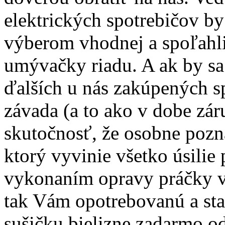
elektrických spotrebičov b
výberom vhodnej a spoľahli
umývačky riadu. A ak by s
ďalších u nás zakúpených s
závada (a to ako v dobe záru
skutočnosť, že osobne pozn
ktorý vyvinie všetko úsilie
vykonaním opravy práčky v 
tak Vám opotrebovanú a sta
sušičku bielizne zadarmo o