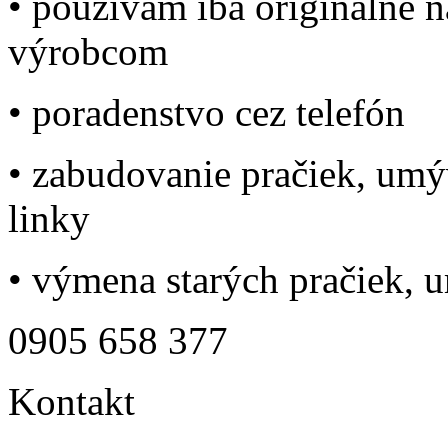
• používam iba originálne n
výrobcom
• poradenstvo cez telefón
• zabudovanie pračiek, umý
linky
• výmena starých pračiek, 
0905 658 377
Kontakt